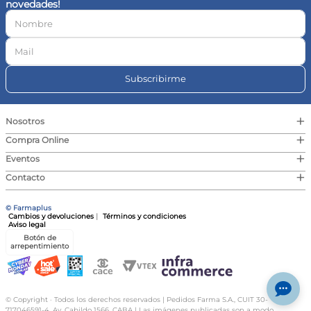
novedades!
10
.
magnesio
Subscribirme
+
Nosotros
+
Compra Online
+
Eventos
+
Contacto
© Farmaplus
Cambios y devoluciones
|
Términos y condiciones
Aviso legal
Botón de
arrepentimiento
© Copyright · Todos los derechos reservados | Pedidos Farma S.A., CUIT 30-
717046591-4, Av. Cabildo 1566, CABA | Las imágenes publicadas son a modo