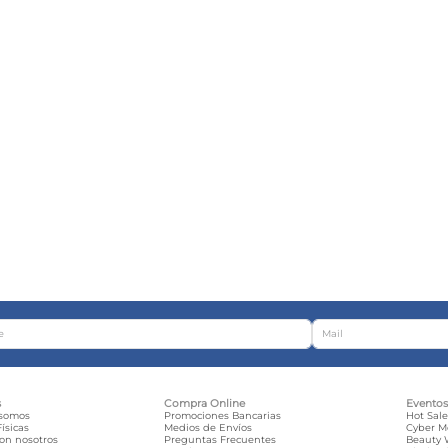
s
Compra Online
Evento
 somos
Promociones Bancarias
Hot Sal
ísicas
Medios de Envíos
Cyber 
con nosotros
Preguntas Frecuentes
Beauty