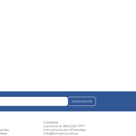
Subscribirme
s
Contacto
e
Llamanos al 0810-555-7777
Monday
Consultanos por WhatsApp
 Week
info@farmaplus.com.ar