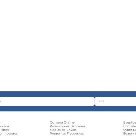
s
Compra Online
Evento
 somos
Promociones Bancarias
Hot Sal
ísicas
Medios de Envíos
Cyber 
con nosotros
Preguntas Frecuentes
Beauty