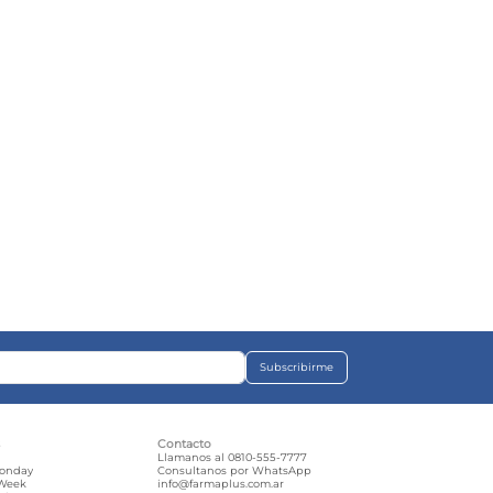
Subscribirme
s
Contacto
e
Llamanos al 0810-555-7777
Monday
Consultanos por WhatsApp
 Week
info@farmaplus.com.ar