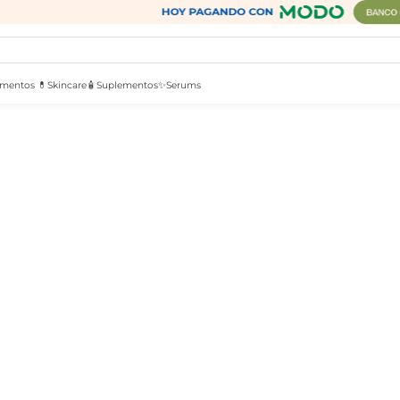
mentos 💊
Skincare🧴
Suplementos✨
Serums