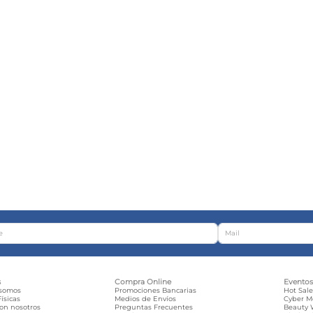
s
Compra Online
Evento
 somos
Promociones Bancarias
Hot Sal
ísicas
Medios de Envíos
Cyber 
con nosotros
Preguntas Frecuentes
Beauty