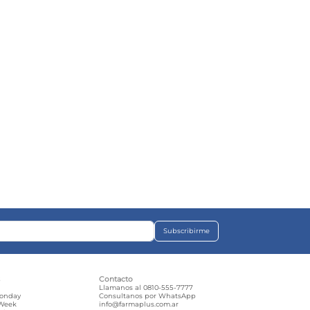
Subscribirme
s
Contacto
e
Llamanos al 0810-555-7777
Monday
Consultanos por WhatsApp
 Week
info@farmaplus.com.ar