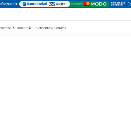
mentos 💊
Skincare🧴
Suplementos✨
Serums