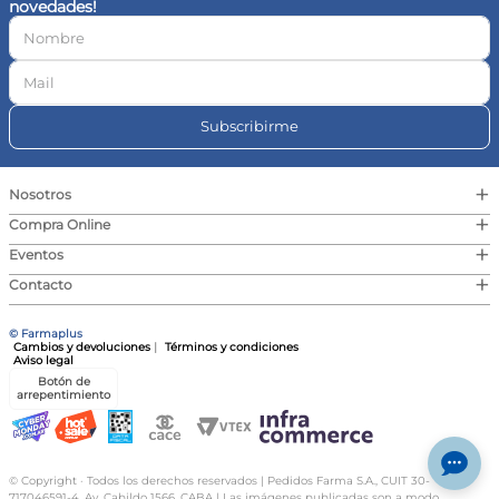
novedades!
10
.
magnesio
Subscribirme
+
Nosotros
+
Compra Online
+
Eventos
+
Contacto
© Farmaplus
Cambios y devoluciones
|
Términos y condiciones
Aviso legal
Botón de
arrepentimiento
© Copyright · Todos los derechos reservados | Pedidos Farma S.A., CUIT 30-
717046591-4, Av. Cabildo 1566, CABA | Las imágenes publicadas son a modo