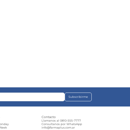
Subscribirme
s
Contacto
e
Llamanos al 0810-555-7777
Monday
Consultanos por WhatsApp
 Week
info@farmaplus.com.ar