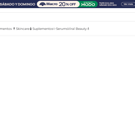
mentos 💊
Skincare🧴
Suplementos✨
Serums
Viral Beauty💄