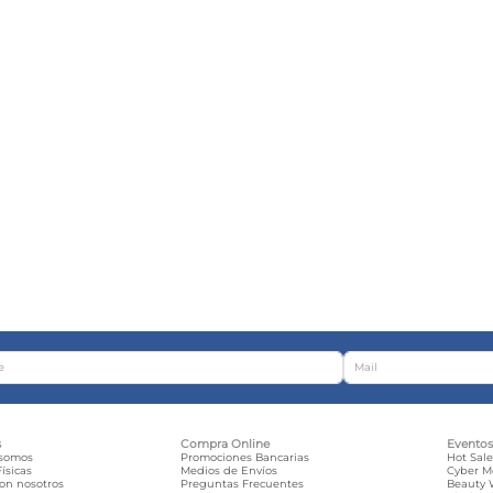
s
Compra Online
Evento
 somos
Promociones Bancarias
Hot Sal
ísicas
Medios de Envíos
Cyber 
con nosotros
Preguntas Frecuentes
Beauty