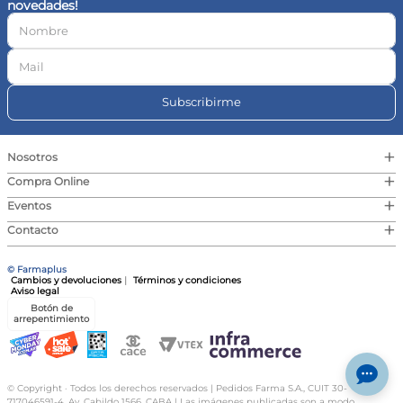
novedades!
10
.
vitamina c
Subscribirme
+
Nosotros
+
Compra Online
+
Eventos
+
Contacto
© Farmaplus
Cambios y devoluciones
|
Términos y condiciones
Aviso legal
Botón de
arrepentimiento
© Copyright · Todos los derechos reservados | Pedidos Farma S.A., CUIT 30-
717046591-4, Av. Cabildo 1566, CABA | Las imágenes publicadas son a modo