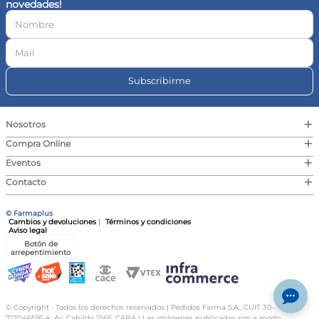
novedades!
10
.
contorno ojos
Subscribirme
+
Nosotros
+
Compra Online
+
Eventos
+
Contacto
© Farmaplus
Cambios y devoluciones
|
Términos y condiciones
Aviso legal
Botón de
arrepentimiento
© Copyright · Todos los derechos reservados | Pedidos Farma S.A., CUIT 30-
717046591-4, Av. Cabildo 1566, CABA | Las imágenes publicadas son a modo