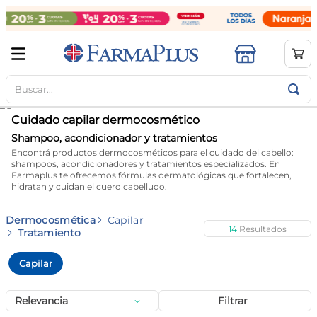
Buscar...
TÉRMINOS MÁS BUSCADOS
1
.
mela b3
Cuidado capilar dermocosmético
2
.
cerave limpieza
Shampoo, acondicionador y tratamientos
Encontrá productos dermocosméticos para el cuidado del cabello:
3
.
creatina
shampoos, acondicionadores y tratamientos especializados. En
Farmaplus te ofrecemos fórmulas dermatológicas que fortalecen,
4
.
loreal
hidratan y cuidan el cuero cabelludo.
5
.
shampoo
Dermocosmética
Capilar
14
6
.
proteina
Tratamiento
7
.
ibuprofeno
Capilar
8
.
contorno ojos
Relevancia
Filtrar
9
.
magnesio