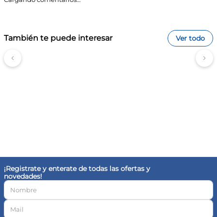
Boquilla tipo sorbete:
Facilita el consumo de líquidos
sin derrames, ideal para niños pequeños.
Material libre de BPA:
Garantiza que la botella es
segura para la salud, sin sustancias químicas nocivas.
Capacidad adecuada:
Con 500 ml, es suficiente para
También te puede interesar
mantener hidratado al niño durante actividades
Ver todo
escolares o recreativas.
Portabilidad:
Su tamaño compacto permite llevarla
fácilmente en mochilas o bolsos.
Fácil limpieza:
Los materiales plásticos y metálicos
permiten una limpieza sencilla y rápida.
Tips FarmaPlus:
Recuerda siempre supervisar a los niños mientras
utilizan la botella para evitar accidentes.
Lava la botella con agua y jabón suave después de
cada uso para mantenerla higiénica.
Utiliza solo líquidos fríos o a temperatura ambiente
para evitar daños en la botella.
Involucra a los niños en la elección de su bebida
favorita para hacer la hidratación más divertida.
¡Registrate y enterate de todas las ofertas y
novedades!
Preguntas frecuentes
¿Es segura para los niños?
Sí, la Botella Disney Paw Patrol Straw Top está fabricada con
materiales libres de BPA, garantizando su seguridad para los