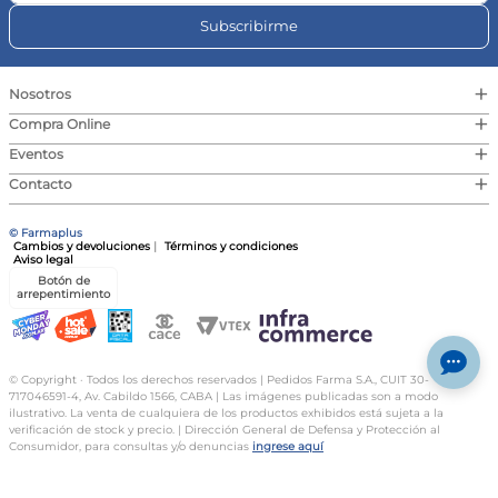
más pequeños.
Subscribirme
¿Puedo usarla para bebidas calientes?
No, se recomienda utilizar la botella solo con líquidos fríos o
a temperatura ambiente para evitar daños.
+
Nosotros
¿Cómo debo limpiar la botella?
Es recomendable lavar la botella con agua y jabón suave
+
Compra Online
después de cada uso para mantenerla en condiciones
higiénicas.
+
Eventos
¿Cuál es la capacidad de la botella?
+
Contacto
La botella tiene una capacidad de 500 ml, ideal para
mantener hidratados a los niños durante sus actividades
diarias.
© Farmaplus
Cambios y devoluciones
|
Términos y condiciones
¿Es apta para el lavavajillas?
Aviso legal
No, esta botella no es apta para lavavajillas ni microondas, se
Botón de
debe limpiar a mano.
arrepentimiento
Especificaciones:
Tipo: Botella Infantil | Función: Hidratación | Textura: Plástico
| Contenido: 500 ml
© Copyright · Todos los derechos reservados | Pedidos Farma S.A., CUIT 30-
717046591-4, Av. Cabildo 1566, CABA | Las imágenes publicadas son a modo
ilustrativo. La venta de cualquiera de los productos exhibidos está sujeta a la
verificación de stock y precio. | Dirección General de Defensa y Protección al
Consumidor, para consultas y/o denuncias
ingrese aquí