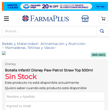
Buscar...
TÉRMINOS MÁS BUSCADOS
1
.
mela b3
Bebés y Maternidad
Alimentación y Nutrición
2
.
cerave limpieza
Mamaderas, Tetinas y Vasos
3
.
creatina
4
.
loreal
Disney
Botella Infantil Disney Paw Patrol Straw Top 500ml
5
.
shampoo
Sin Stock
6
.
proteina
Este producto no está disponible actualmente
Quiero saber cuando este producto está disponible
7
.
ibuprofeno
8
.
contorno ojos
9
.
magnesio