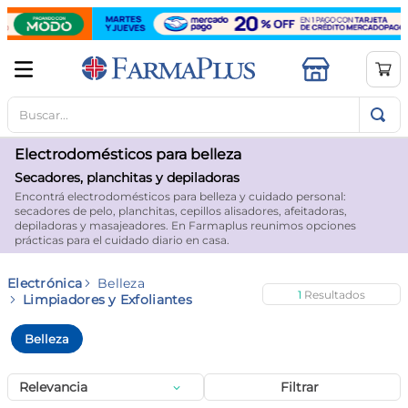
Buscar...
TÉRMINOS MÁS BUSCADOS
1
.
mela b3
Electrodomésticos para belleza
2
.
cerave limpieza
Secadores, planchitas y depiladoras
Encontrá electrodomésticos para belleza y cuidado personal:
3
.
creatina
secadores de pelo, planchitas, cepillos alisadores, afeitadoras,
depiladoras y masajeadores. En Farmaplus reunimos opciones
4
.
loreal
prácticas para el cuidado diario en casa.
5
.
shampoo
Electrónica
Belleza
1
6
.
proteina
Limpiadores y Exfoliantes
7
.
ibuprofeno
Belleza
8
.
contorno ojos
Relevancia
Filtrar
9
.
magnesio