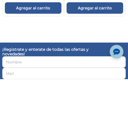
+
Nosotros
+
Enviar Comentario
Compra Online
+
Eventos
+
Contacto
© Farmaplus
Cambios y devoluciones
|
Términos y condiciones
Aviso legal
Botón de
arrepentimiento
© Copyright · Todos los derechos reservados | Pedidos Farma S.A., CUIT 30-
717046591-4, Av. Cabildo 1566, CABA | Las imágenes publicadas son a modo
ilustrativo. La venta de cualquiera de los productos exhibidos está sujeta a la
verificación de stock y precio. | Dirección General de Defensa y Protección al
Consumidor, para consultas y/o denuncias
ingrese aquí