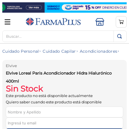
Buscar...
TÉRMINOS MÁS BUSCADOS
1
.
mela b3
Cuidado Personal
Cuidado Capilar
Acondicionadores
2
.
cerave limpieza
3
.
creatina
Elvive
Elvive Loreal Paris Acondicionador Hidra Hialurónico
4
.
loreal
400ml
5
.
shampoo
Sin Stock
6
.
proteina
Este producto no está disponible actualmente
Quiero saber cuando este producto está disponible
7
.
ibuprofeno
8
.
vitamina c
9
.
contorno ojos