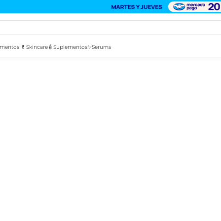
mentos 💊
Skincare🧴
Suplementos✨
Serums