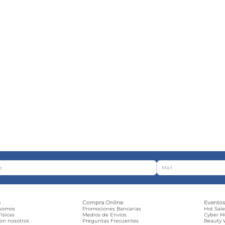
s
Compra Online
Evento
 somos
Promociones Bancarias
Hot Sal
ísicas
Medios de Envíos
Cyber 
con nosotros
Preguntas Frecuentes
Beauty