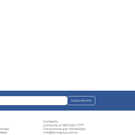
Subscribirme
s
Contacto
e
Llamanos al 0810-555-7777
Monday
Consultanos por WhatsApp
 Week
info@farmaplus.com.ar