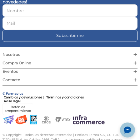
novedades!
10
.
magnesio
Subscribirme
+
Nosotros
+
Compra Online
+
Eventos
+
Contacto
© Farmaplus
Cambios y devoluciones
|
Términos y condiciones
Aviso legal
Botón de
arrepentimiento
© Copyright · Todos los derechos reservados | Pedidos Farma S.A., CUIT 30-
717046591-4, Av. Cabildo 1566, CABA | Las imágenes publicadas son a modo