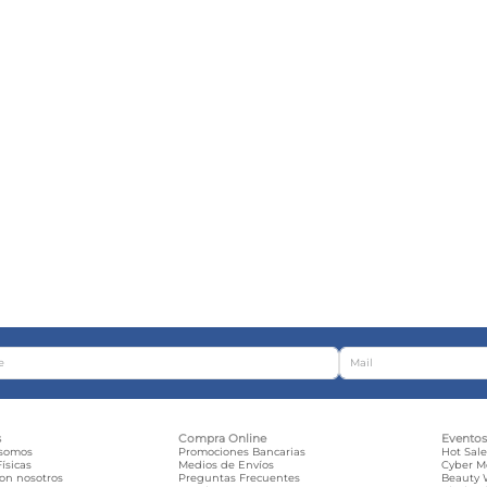
s
Compra Online
Evento
 somos
Promociones Bancarias
Hot Sal
ísicas
Medios de Envíos
Cyber 
con nosotros
Preguntas Frecuentes
Beauty