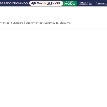
mentos 💊
Skincare🧴
Suplementos✨
Serums
Viral Beauty💄