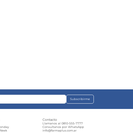
Subscribirme
s
Contacto
e
Llamanos al 0810-555-7777
Monday
Consultanos por WhatsApp
 Week
info@farmaplus.com.ar