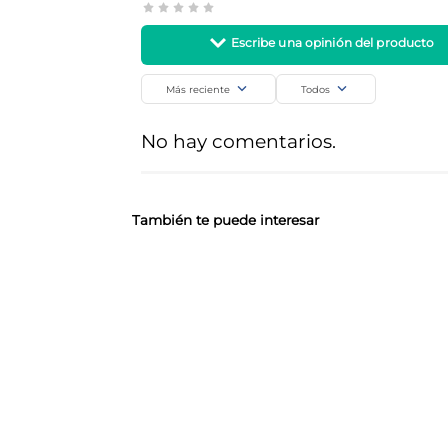
Más reciente
Todos
Agregar comentario
No hay comentarios.
Título
Califica el producto de 1 a 5 estrellas
También te puede interesar
Tu nombre
Dirección de email