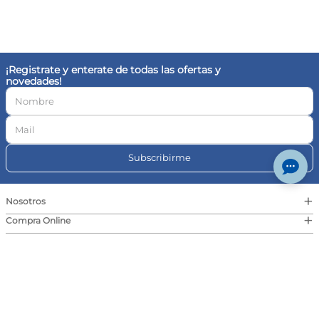
+
Compra Online
+
Eventos
+
Contacto
© Farmaplus
Cambios y devoluciones
|
Términos y condiciones
Aviso legal
Botón de
arrepentimiento
© Copyright · Todos los derechos reservados | Pedidos Farma S.A., CUIT 30-
717046591-4, Av. Cabildo 1566, CABA | Las imágenes publicadas son a modo
ilustrativo. La venta de cualquiera de los productos exhibidos está sujeta a la
verificación de stock y precio. | Dirección General de Defensa y Protección al
Consumidor, para consultas y/o denuncias
ingrese aquí