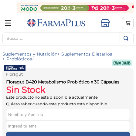
Buscar...
TÉRMINOS MÁS BUSCADOS
1
.
mela b3
Suplementos y Nutrición
Suplementos Dietarios
2
.
cerave limpieza
Probióticos
3
.
creatina
Floragut
4
.
loreal
Floragut B420 Metabolismo Probiótico x 30 Cápsulas
Sin Stock
5
.
shampoo
Este producto no está disponible actualmente
6
.
proteina
Quiero saber cuando este producto está disponible
7
.
ibuprofeno
8
.
contorno ojos
9
.
magnesio