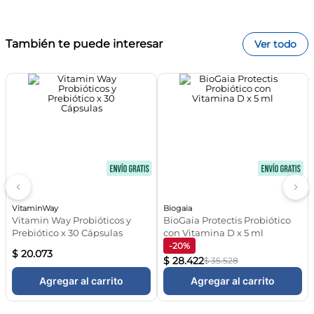
¿A qué hora conviene tomarlo?
Se sugiere tomarlo por la mañana, preferentemente alejado
de las comidas calientes.
¿Requiere heladera?
También te puede interesar
Ver todo
No, las cápsulas de Floragut están formuladas para
conservarse estables a temperatura ambiente en su blister
original.
Tips FarmaPlus
Para potenciar un plan de descenso de peso saludable,
podés acompañar este probiótico metabólico con
suplementos de la categoría de
control y definición
corporal.
Ingredientes principales
Bifidobacterium lactis B420.
Especificaciones
Tipo: Probiótico metabólico | Función: Control de peso +
¡Registrate y enterate de todas las ofertas y
Cuidado digestivo | Forma: Cápsulas | Contenido: 30
novedades!
unidades
Subscribirme
+
Nosotros