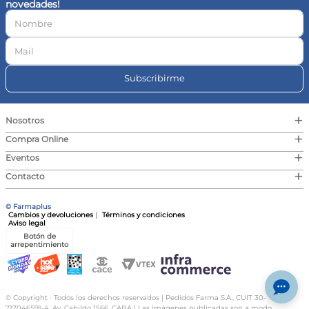
novedades!
10
.
vitamina c
Subscribirme
+
Nosotros
+
Compra Online
+
Eventos
+
Contacto
© Farmaplus
Cambios y devoluciones
|
Términos y condiciones
Aviso legal
Botón de
arrepentimiento
© Copyright · Todos los derechos reservados | Pedidos Farma S.A., CUIT 30-
717046591-4, Av. Cabildo 1566, CABA | Las imágenes publicadas son a modo