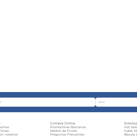
s
Compra Online
Evento
 somos
Promociones Bancarias
Hot Sal
ísicas
Medios de Envíos
Cyber 
con nosotros
Preguntas Frecuentes
Beauty