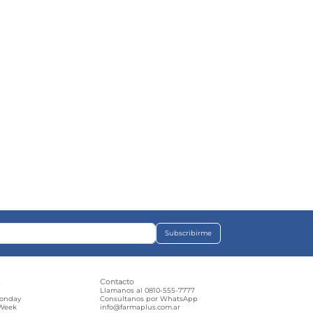
Subscribirme
s
Contacto
e
Llamanos al 0810-555-7777
Monday
Consultanos por WhatsApp
 Week
info@farmaplus.com.ar