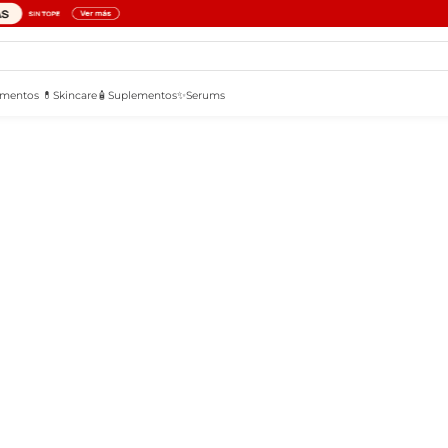
mentos 💊
Skincare🧴
Suplementos✨
Serums