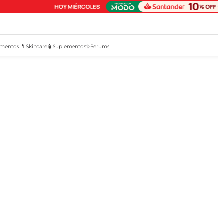
mentos 💊
Skincare🧴
Suplementos✨
Serums