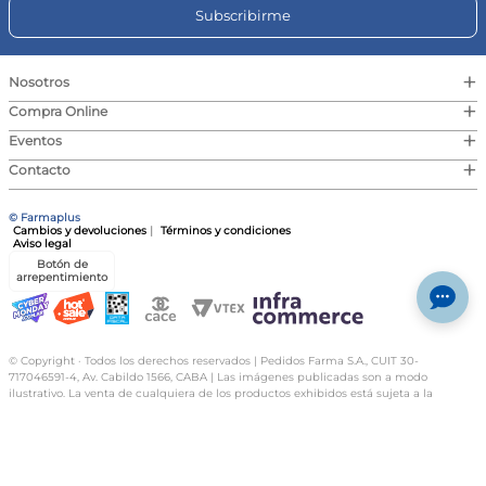
Cheeky
Paco
Fragancia Infantil Cheeky
Desodorante Spray Infantil
Mood Funny Boys 100ml
Paco Niños 150ml
Preguntas frecuentes
$
18
.
229
$
5302
¿Es seguro para la piel de los niños?
Agregar al carrito
Agregar al carrito
Sí, este set está diseñado específicamente para el cuidado de
la piel y el cabello de los niños, siendo suave y seguro.
¿Puedo usar el body splash en la ropa?
Se recomienda aplicar el body splash directamente sobre la
piel para disfrutar de su fragancia de manera óptima.
¿El shampoo es adecuado para cabello rizado?
Sí, el shampoo es adecuado para todo tipo de cabello,
incluyendo el rizado, proporcionando limpieza y frescura.
¡Registrate y enterate de todas las ofertas y
¿Contiene ingredientes irritantes?
novedades!
Este set está formulado para ser suave y no contiene
ingredientes irritantes, siendo seguro para el uso infantil.
¿Puedo usar el shampoo diariamente?
Sí, el shampoo es lo suficientemente suave para ser utilizado
a diario en la rutina de cuidado del cabello de los niños.
Subscribirme
Especificaciones:
Tipo: Set Infantil | Función: Fragancia y Limpieza | Textura:
Líquida | Contenido: 125ml Body Splash y 200ml Shampoo
+
Nosotros
+
Compra Online