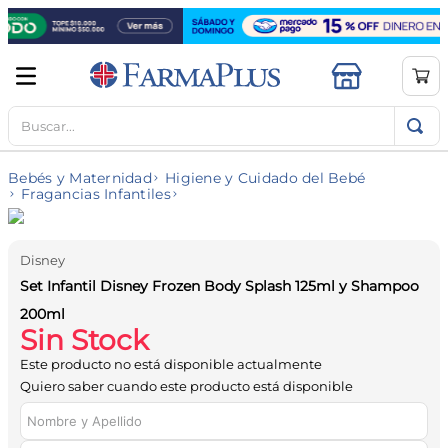
Buscar...
TÉRMINOS MÁS BUSCADOS
1
.
mela b3
Bebés y Maternidad
Higiene y Cuidado del Bebé
2
.
cerave limpieza
Fragancias Infantiles
3
.
creatina
4
.
loreal
Disney
Set Infantil Disney Frozen Body Splash 125ml y Shampoo
5
.
shampoo
200ml
6
.
proteina
Sin Stock
7
.
ibuprofeno
Este producto no está disponible actualmente
Quiero saber cuando este producto está disponible
8
.
vitamina c
9
.
magnesio