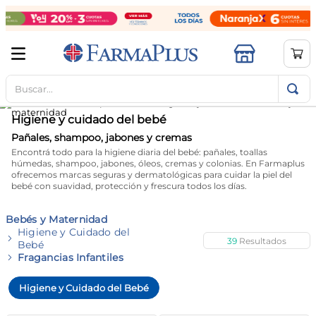
Buscar...
TÉRMINOS MÁS BUSCADOS
1
.
mela b3
Higiene y cuidado del bebé
2
.
cerave limpieza
Pañales, shampoo, jabones y cremas
Encontrá todo para la higiene diaria del bebé: pañales, toallas
3
.
creatina
húmedas, shampoo, jabones, óleos, cremas y colonias. En Farmaplus
ofrecemos marcas seguras y dermatológicas para cuidar la piel del
4
.
loreal
bebé con suavidad, protección y frescura todos los días.
5
.
shampoo
Bebés y Maternidad
6
.
proteina
Higiene y Cuidado del
39
Bebé
7
.
ibuprofeno
Fragancias Infantiles
8
.
contorno ojos
Higiene y Cuidado del Bebé
9
.
magnesio