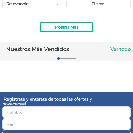
Relevancia
Filtrar
10
.
vitamina c
Mostrar Más
Nuestros Más Vendidos
Ver todo
¡Registrate y enterate de todas las ofertas y
novedades!