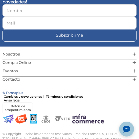
novedades!
10
.
magnesio
Subscribirme
+
Nosotros
+
Compra Online
+
Eventos
+
Contacto
© Farmaplus
Cambios y devoluciones
|
Términos y condiciones
Aviso legal
Botón de
arrepentimiento
© Copyright · Todos los derechos reservados | Pedidos Farma S.A., CUIT 30-
717046591-4, Av. Cabildo 1566, CABA | Las imágenes publicadas son a modo