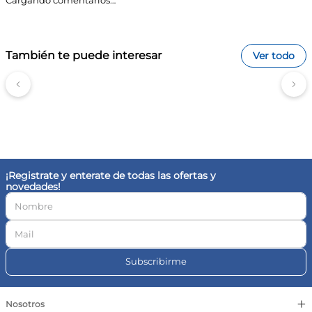
Cargando comentarios…
Limpieza suave: Proporciona una limpieza efectiva sin
irritar la piel ni los ojos.
Título
Fácil enjuague: Su textura permite un enjuague
rápido y sencillo, facilitando el baño.
Sin fragancia: Al no contener fragancias sintéticas,
reduce el riesgo de irritaciones y alergias.
También te puede interesar
Ver todo
Libre de conservantes: Su fórmula está diseñada para
ser segura y delicada, evitando ingredientes
Califica el producto de 1 a 5 estrellas
innecesarios.
Tips FarmaPlus
Utilizá el gel en combinación con el shampoo Aveno
Tu nombre
Infantil para una rutina de higiene completa.
Realizá una prueba de sensibilidad en una pequeña
área de la piel antes de usarlo por primera vez.
¡Registrate y enterate de todas las ofertas y
Aplicá el gel sobre la piel húmeda para obtener
novedades!
mejores resultados y una limpieza más efectiva.
Consultá con un pediatra si tu bebé tiene alguna
Dirección de email
condición especial de piel antes de usar nuevos
productos.
Preguntas frecuentes
Subscribirme
Escribe un comentario
¿Es seguro para recién nacidos?
Sí, el Gel Limpiador Diario Aveno Infantil es apto para su uso
a partir de los 6 meses de edad.
+
Nosotros