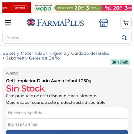
Buscar...
TÉRMINOS MÁS BUSCADOS
1
.
mela b3
Bebés y Maternidad
Higiene y Cuidado del Bebé
2
.
cerave limpieza
Jabones y Geles de Baño
3
.
creatina
Aveno
4
.
loreal
Gel Limpiador Diario Aveno Infantil 250g
Sin Stock
5
.
shampoo
Este producto no está disponible actualmente
6
.
proteina
Quiero saber cuando este producto está disponible
7
.
ibuprofeno
8
.
contorno ojos
9
.
magnesio