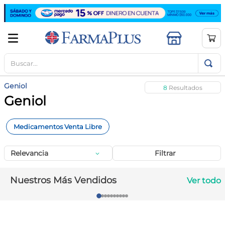
Buscar...
TÉRMINOS MÁS BUSCADOS
1
.
mela b3
Geniol
8
2
.
cerave limpieza
Geniol
3
.
creatina
Medicamentos Venta Libre
4
.
loreal
5
.
shampoo
Relevancia
Filtrar
6
.
proteina
Nuestros Más Vendidos
Ver todo
7
.
ibuprofeno
8
.
vitamina c
9
.
contorno ojos