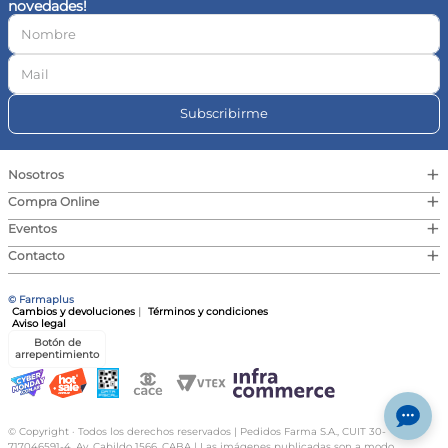
novedades!
10
.
contorno ojos
Subscribirme
+
Nosotros
+
Compra Online
+
Eventos
+
Contacto
© Farmaplus
Cambios y devoluciones
|
Términos y condiciones
Aviso legal
Botón de
arrepentimiento
© Copyright · Todos los derechos reservados | Pedidos Farma S.A., CUIT 30-
717046591-4, Av. Cabildo 1566, CABA | Las imágenes publicadas son a modo