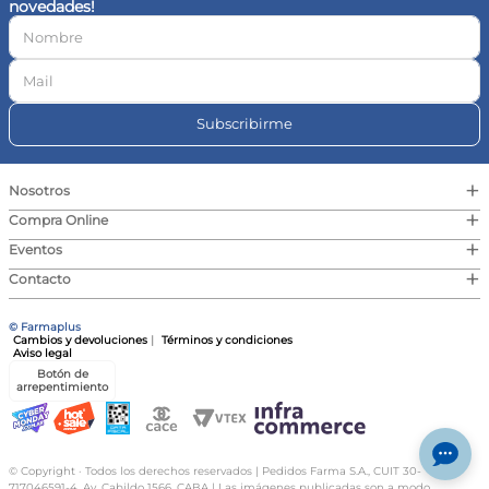
novedades!
10
.
magnesio
Subscribirme
+
Nosotros
+
Compra Online
+
Eventos
+
Contacto
© Farmaplus
Cambios y devoluciones
|
Términos y condiciones
Aviso legal
Botón de
arrepentimiento
© Copyright · Todos los derechos reservados | Pedidos Farma S.A., CUIT 30-
717046591-4, Av. Cabildo 1566, CABA | Las imágenes publicadas son a modo