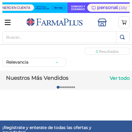
Buscar...
TÉRMINOS MÁS BUSCADOS
1
.
mela b3
0
2
.
cerave limpieza
Relevancia
3
.
creatina
4
.
loreal
Nuestros Más Vendidos
Ver todo
5
.
shampoo
6
.
proteina
7
.
ibuprofeno
8
.
vitamina c
9
.
contorno ojos
¡Registrate y enterate de todas las ofertas y