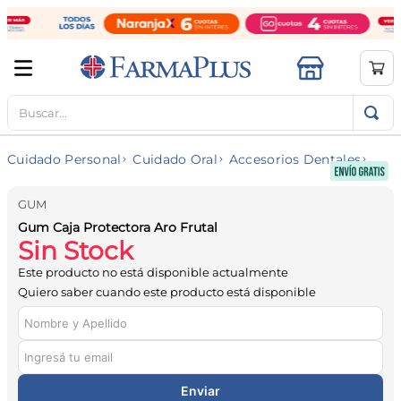
Buscar...
TÉRMINOS MÁS BUSCADOS
1
.
mela b3
Cuidado Personal
Cuidado Oral
Accesorios Dentales
2
.
cerave limpieza
3
.
creatina
GUM
Gum Caja Protectora Aro Frutal
4
.
loreal
Sin Stock
5
.
shampoo
Este producto no está disponible actualmente
6
.
proteina
Quiero saber cuando este producto está disponible
7
.
ibuprofeno
8
.
contorno ojos
9
.
magnesio
Enviar