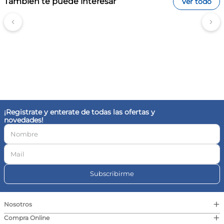
También te puede interesar
Ver todo
Califica el producto de 1 a 5 estrellas
Tu nombre
Dirección de email
¡Registrate y enterate de todas las ofertas y
novedades!
Escribe un comentario
Subscribirme
+
Nosotros
+
Compra Online
Enviar Comentario