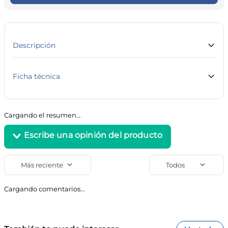
10
.
vitamina c
Descripción
Ficha técnica
Marca
Línea
GUM
Cuidado Personal
Cargando el resumen…
SKU
Código de barra
23324
7798142357351
Uso
Accesorios Dentales
Más reciente
Todos
Agregar comentario
Cargando comentarios…
Título