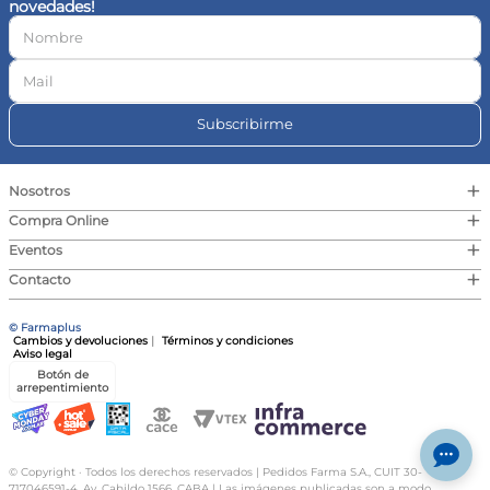
novedades!
10
.
vitamina c
Subscribirme
+
Nosotros
+
Compra Online
+
Eventos
+
Contacto
© Farmaplus
Cambios y devoluciones
|
Términos y condiciones
Aviso legal
Botón de
arrepentimiento
© Copyright · Todos los derechos reservados | Pedidos Farma S.A., CUIT 30-
717046591-4, Av. Cabildo 1566, CABA | Las imágenes publicadas son a modo