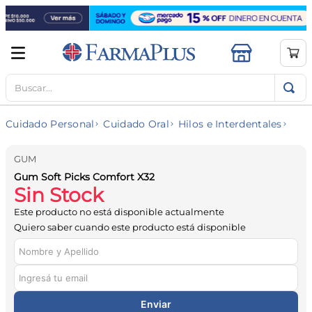
Buscar...
TÉRMINOS MÁS BUSCADOS
1
.
mela b3
Cuidado Personal
Cuidado Oral
Hilos e Interdentales
2
.
cerave limpieza
3
.
creatina
GUM
Gum Soft Picks Comfort X32
4
.
loreal
Sin Stock
5
.
shampoo
Este producto no está disponible actualmente
6
.
proteina
Quiero saber cuando este producto está disponible
7
.
ibuprofeno
8
.
vitamina c
9
.
contorno ojos
Enviar