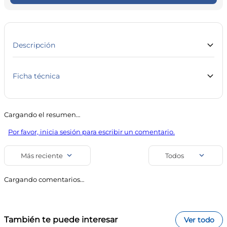
10
.
magnesio
Descripción
G.U.M® Technique™ Deep Clean - Cerdas Cónicas + Limp.
Prof. - Cepillo Suave - Normal - Value Pack GUM Cepillo
Dental Technique Deep 525 Suave x 2 unidades
Ficha técnica
Marca
Línea
GUM
Cuidado Personal
Cargando el resumen…
SKU
Código de barra
Por favor, inicia sesión para escribir un comentario.
5769
70942003247
Uso
Más reciente
Todos
Cepillos Dentales
Cargando comentarios…
También te puede interesar
Ver todo