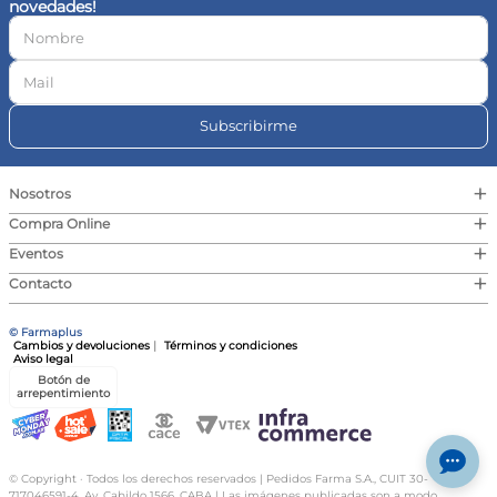
novedades!
10
.
vitamina c
Subscribirme
+
Nosotros
+
Compra Online
+
Eventos
+
Contacto
© Farmaplus
Cambios y devoluciones
|
Términos y condiciones
Aviso legal
Botón de
arrepentimiento
© Copyright · Todos los derechos reservados | Pedidos Farma S.A., CUIT 30-
717046591-4, Av. Cabildo 1566, CABA | Las imágenes publicadas son a modo