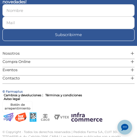
novedades!
10
.
vitamina c
Subscribirme
+
Nosotros
+
Compra Online
+
Eventos
+
Contacto
© Farmaplus
Cambios y devoluciones
|
Términos y condiciones
Aviso legal
Botón de
arrepentimiento
© Copyright · Todos los derechos reservados | Pedidos Farma S.A., CUIT 30-
717046591-4, Av. Cabildo 1566, CABA | Las imágenes publicadas son a modo