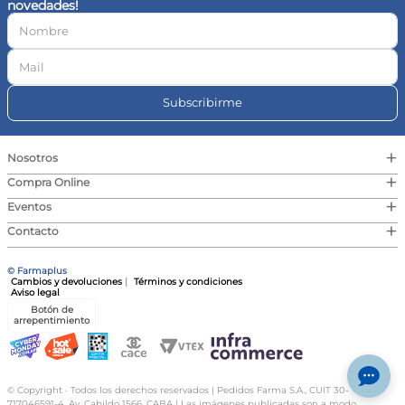
novedades!
10
.
vitamina c
Subscribirme
+
Nosotros
+
Compra Online
+
Eventos
+
Contacto
© Farmaplus
Cambios y devoluciones
|
Términos y condiciones
Aviso legal
Botón de
arrepentimiento
© Copyright · Todos los derechos reservados | Pedidos Farma S.A., CUIT 30-
717046591-4, Av. Cabildo 1566, CABA | Las imágenes publicadas son a modo