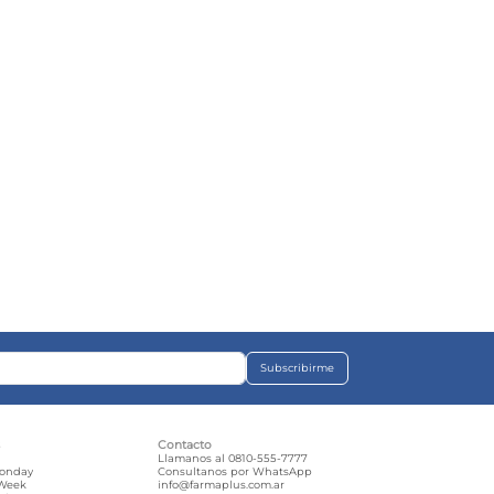
Subscribirme
s
Contacto
e
Llamanos al 0810-555-7777
Monday
Consultanos por WhatsApp
 Week
info@farmaplus.com.ar