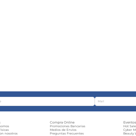
s
Compra Online
Evento
 somos
Promociones Bancarias
Hot Sal
ísicas
Medios de Envíos
Cyber 
con nosotros
Preguntas Frecuentes
Beauty