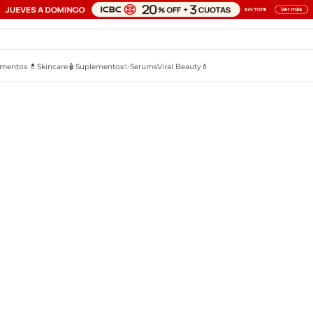
mentos 💊
Skincare🧴
Suplementos✨
Serums
Viral Beauty💄