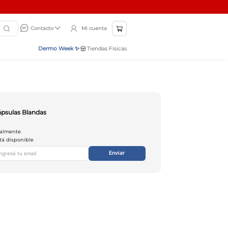
Mi cuenta
Contacto
Dermo Week ✨
Tiendas Físicas
ápsulas Blandas
ualmente
tá disponible
Enviar