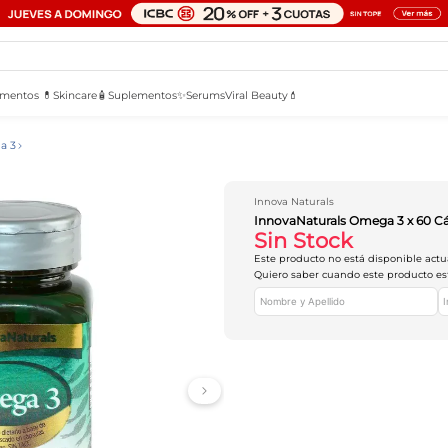
mentos 💊
Skincare🧴
Suplementos✨
Serums
Viral Beauty💄
a 3
Innova Naturals
InnovaNaturals Omega 3 x 60 C
Sin Stock
Este producto no está disponible act
Quiero saber cuando este producto es