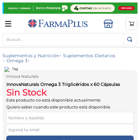
Buscar...
TÉRMINOS MÁS BUSCADOS
1
.
mela b3
Suplementos y Nutrición
Suplementos Dietarios
2
.
cerave limpieza
Omega 3
3
.
creatina
Innova Naturals
4
.
loreal
InnovaNaturals Omega 3 Triglicéridos x 60 Cápsulas
Sin Stock
5
.
shampoo
Este producto no está disponible actualmente
6
.
proteina
Quiero saber cuando este producto está disponible
7
.
ibuprofeno
8
.
contorno ojos
9
.
magnesio