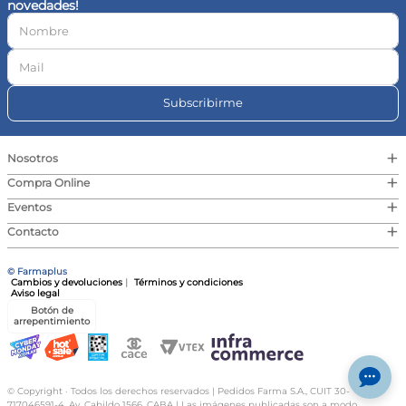
novedades!
10
.
vitamina c
Subscribirme
+
Nosotros
+
Compra Online
+
Eventos
+
Contacto
© Farmaplus
Cambios y devoluciones
|
Términos y condiciones
Aviso legal
Botón de
arrepentimiento
© Copyright · Todos los derechos reservados | Pedidos Farma S.A., CUIT 30-
717046591-4, Av. Cabildo 1566, CABA | Las imágenes publicadas son a modo