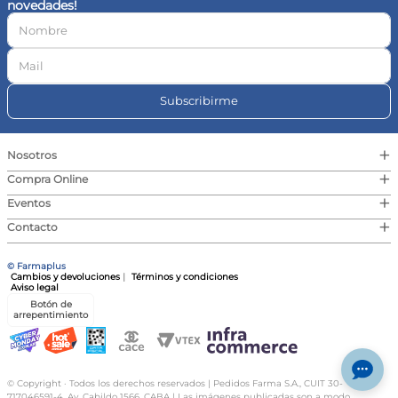
novedades!
10
.
contorno ojos
Subscribirme
+
Nosotros
+
Compra Online
+
Eventos
+
Contacto
© Farmaplus
Cambios y devoluciones
|
Términos y condiciones
Aviso legal
Botón de
arrepentimiento
© Copyright · Todos los derechos reservados | Pedidos Farma S.A., CUIT 30-
717046591-4, Av. Cabildo 1566, CABA | Las imágenes publicadas son a modo