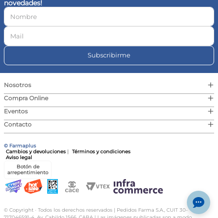
novedades!
10
.
magnesio
Subscribirme
+
Nosotros
+
Compra Online
+
Eventos
+
Contacto
© Farmaplus
Cambios y devoluciones
|
Términos y condiciones
Aviso legal
Botón de
arrepentimiento
© Copyright · Todos los derechos reservados | Pedidos Farma S.A., CUIT 30-
717046591-4, Av. Cabildo 1566, CABA | Las imágenes publicadas son a modo