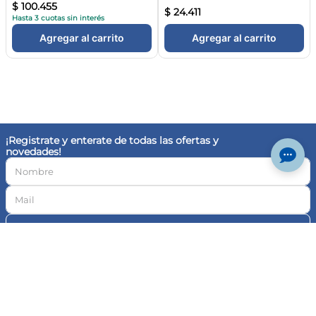
+
Nosotros
+
Compra Online
+
Eventos
+
Contacto
© Farmaplus
Cambios y devoluciones
|
Términos y condiciones
Aviso legal
Botón de
arrepentimiento
© Copyright · Todos los derechos reservados | Pedidos Farma S.A., CUIT 30-
717046591-4, Av. Cabildo 1566, CABA | Las imágenes publicadas son a modo
ilustrativo. La venta de cualquiera de los productos exhibidos está sujeta a la
verificación de stock y precio. | Dirección General de Defensa y Protección al
Consumidor, para consultas y/o denuncias
ingrese aquí