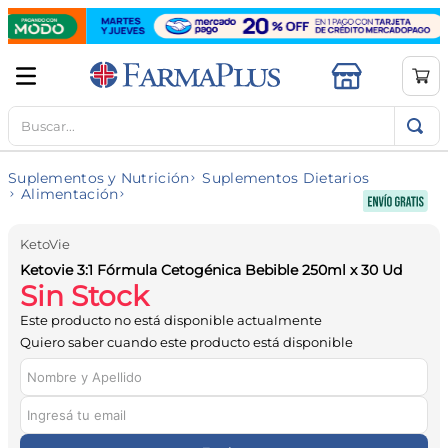
Buscar...
TÉRMINOS MÁS BUSCADOS
1
.
mela b3
Suplementos y Nutrición
Suplementos Dietarios
2
.
cerave limpieza
Alimentación
3
.
creatina
KetoVie
4
.
loreal
Ketovie 3:1 Fórmula Cetogénica Bebible 250ml x 30 Ud
Sin Stock
5
.
shampoo
Este producto no está disponible actualmente
6
.
proteina
Quiero saber cuando este producto está disponible
7
.
ibuprofeno
8
.
contorno ojos
9
.
magnesio