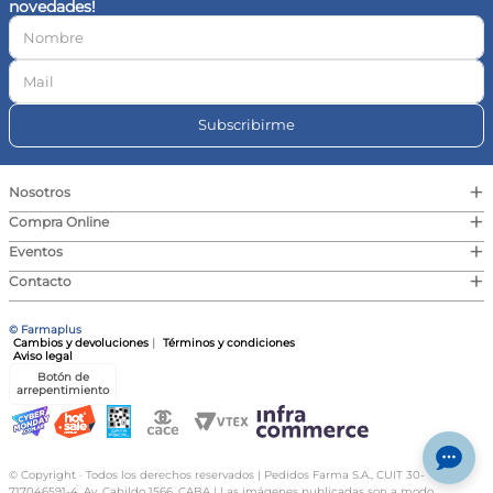
novedades!
10
.
vitamina c
Subscribirme
+
Nosotros
+
Compra Online
+
Eventos
+
Contacto
© Farmaplus
Cambios y devoluciones
|
Términos y condiciones
Aviso legal
Botón de
arrepentimiento
© Copyright · Todos los derechos reservados | Pedidos Farma S.A., CUIT 30-
717046591-4, Av. Cabildo 1566, CABA | Las imágenes publicadas son a modo