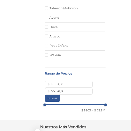
Johnson&Johnson
Aveno
Dove
Algabo
Petit Enfant
Weleda
Tío Nacho
$
$
Buscar
$ 5303
–
$ 75.541
Nuestros Más Vendidos