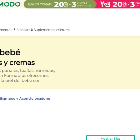
mentos 💊
Skincare🧴
Suplementos✨
Serums
 bebé
s y cremas
: pañales, toallas húmedas,
 En Farmaplus ofrecemos
la piel del bebé con
Shampoo y Acondicionadores
Mostrar Más