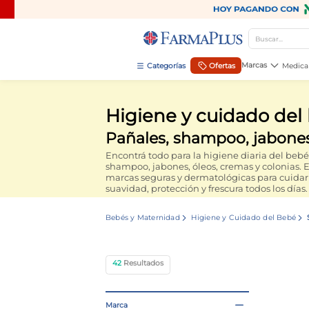
Buscar...
TÉRMINOS MÁS BUSCADOS
Marcas
Ofertas
Medica
1
.
mela b3
Higiene y cuidado del
2
.
cerave limpieza
Pañales, shampoo, jabone
3
.
creatina
Encontrá todo para la higiene diaria del bebé
4
.
loreal
shampoo, jabones, óleos, cremas y colonias.
marcas seguras y dermatológicas para cuidar 
5
.
shampoo
suavidad, protección y frescura todos los días.
6
.
proteina
Bebés y Maternidad
Higiene y Cuidado del Bebé
7
.
ibuprofeno
8
.
contorno ojos
42
9
.
magnesio
10
.
vitamina c
Marca