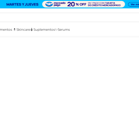
mentos 💊
Skincare🧴
Suplementos✨
Serums