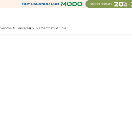
mentos 💊
Skincare🧴
Suplementos✨
Serums