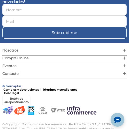
novedades!
10
.
magnesio
Subscribirme
+
Nosotros
+
Compra Online
+
Eventos
+
Contacto
© Farmaplus
Cambios y devoluciones
|
Términos y condiciones
Aviso legal
Botón de
arrepentimiento
© Copyright · Todos los derechos reservados | Pedidos Farma S.A., CUIT 30-
717046591-4, Av. Cabildo 1566, CABA | Las imágenes publicadas son a modo