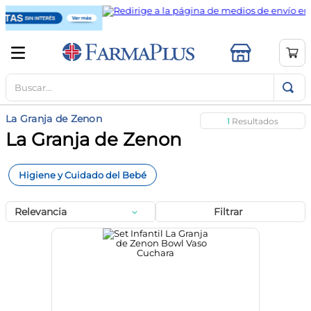
Buscar...
TÉRMINOS MÁS BUSCADOS
1
.
mela b3
La Granja de Zenon
1
2
.
cerave limpieza
La Granja de Zenon
3
.
creatina
Higiene y Cuidado del Bebé
4
.
loreal
5
.
shampoo
Relevancia
Filtrar
6
.
proteina
7
.
ibuprofeno
8
.
vitamina c
9
.
magnesio