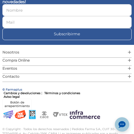
novedades!
10
.
vitamina c
Subscribirme
+
Nosotros
+
Compra Online
+
Eventos
+
Contacto
© Farmaplus
Cambios y devoluciones
|
Términos y condiciones
Aviso legal
Botón de
arrepentimiento
© Copyright · Todos los derechos reservados | Pedidos Farma S.A., CUIT 30-
717046591-4, Av. Cabildo 1566, CABA | Las imágenes publicadas son a modo