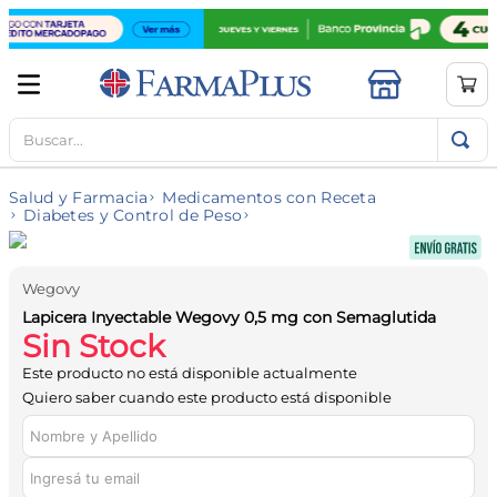
Buscar...
TÉRMINOS MÁS BUSCADOS
1
.
mela b3
Salud y Farmacia
Medicamentos con Receta
2
.
cerave limpieza
Diabetes y Control de Peso
3
.
creatina
4
.
loreal
Wegovy
Lapicera Inyectable Wegovy 0,5 mg con Semaglutida
5
.
shampoo
Sin Stock
6
.
proteina
Este producto no está disponible actualmente
Quiero saber cuando este producto está disponible
7
.
ibuprofeno
8
.
contorno ojos
9
.
magnesio